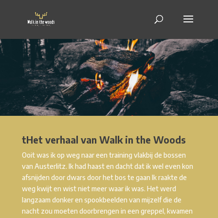
tHet verhaal van Walk in the Woods
Ooit was ik op weg naar een training vlakbij de bossen
van Austerlitz. Ik had haast en dacht dat ik wel even kon
afsnijden door dwars door het bos te gaan Ik raakte de
weg kwijt en wist niet meer waar ik was. Het werd
langzaam donker en spookbeelden van mijzelf die de
nacht zou moeten doorbrengen in een greppel, kwamen