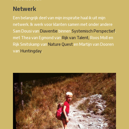
Netwerk
Een belangrijk deel van mijn inspiratie haal ik uit mijn
netwerk. Ik werk voor klanten samen met onder andere
Sam Dousi van
Diaventie
binnen
Systemisch Perspectief
,
met Thea van Egmond van
Rijk van Talent,
Roos Moll en
Rijk Smitskamp van
Nature Quest
en Martijn van Dooren
van
Huntingday
.